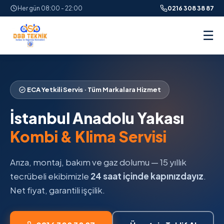
Her gün 08:00 - 22:00
0216 308 38 87
☰
ECA Yetkili Servis · Tüm Markalara Hizmet
İstanbul Anadolu Yakası
Kombi & Klima Servisi
Arıza, montaj, bakım ve gaz dolumu — 15 yıllık
tecrübeli ekibimizle
24 saat içinde kapınızdayız
.
Net fiyat, garantili işçilik.