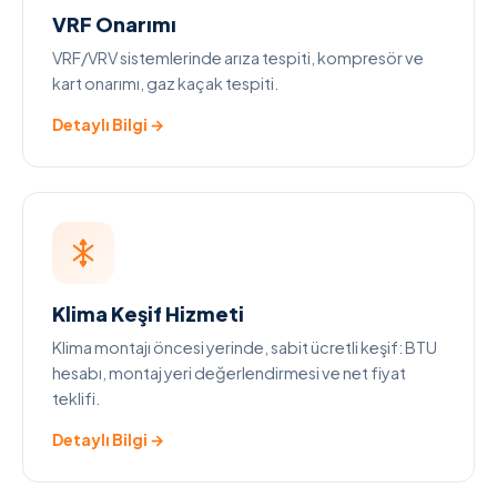
VRF Onarımı
VRF/VRV sistemlerinde arıza tespiti, kompresör ve
kart onarımı, gaz kaçak tespiti.
Detaylı Bilgi →
Klima Keşif Hizmeti
Klima montajı öncesi yerinde, sabit ücretli keşif: BTU
hesabı, montaj yeri değerlendirmesi ve net fiyat
teklifi.
Detaylı Bilgi →