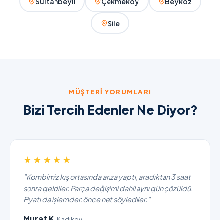
Sultanbeyli
Çekmeköy
Beykoz
Şile
MÜŞTERI YORUMLARI
Bizi Tercih Edenler Ne Diyor?
★★★★★
"Kombimiz kış ortasında arıza yaptı, aradıktan 3 saat
sonra geldiler. Parça değişimi dahil aynı gün çözüldü.
Fiyatı da işlemden önce net söylediler."
Murat K.
Kadıköy