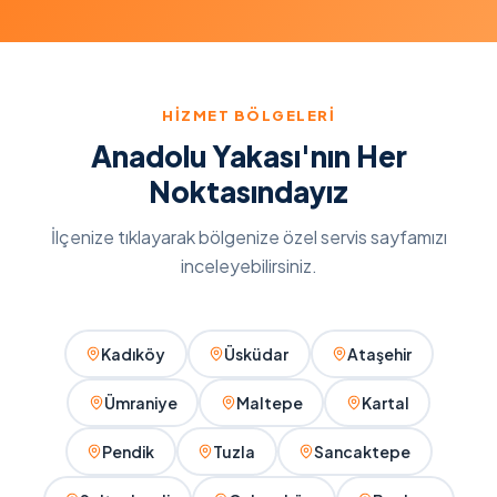
HIZMET BÖLGELERI
Anadolu Yakası'nın Her
Noktasındayız
İlçenize tıklayarak bölgenize özel servis sayfamızı
inceleyebilirsiniz.
Kadıköy
Üsküdar
Ataşehir
Ümraniye
Maltepe
Kartal
Pendik
Tuzla
Sancaktepe