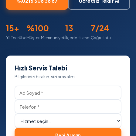
0216 308 38 87
Ücretsiz Teklif Al
15+
%100
13
7/24
Yıl Tecrübe
Müşteri Memnuniyeti
İlçede Hizmet
Çağrı Hattı
Hızlı Servis Talebi
Bilgilerinizi bırakın, sizi arayalım.
Beni Arayın