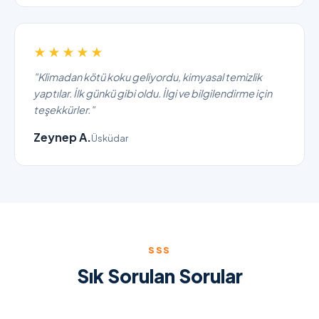
★★★★★
"Klimadan kötü koku geliyordu, kimyasal temizlik
yaptılar. İlk günkü gibi oldu. İlgi ve bilgilendirme için
teşekkürler."
Zeynep A.
Üsküdar
SSS
Sık Sorulan Sorular