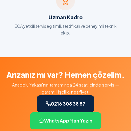
Uzman Kadro
ECA yetkili servis eğitimli, sertifikalı ve deneyimli teknik
ekip.
Arızanız mı var? Hemen çözelim.
Anadolu Yakası'nın tamamında 24 saat içinde servis —
garantili işçilik, net fiyat.
0216 308 38 87
WhatsApp'tan Yazın