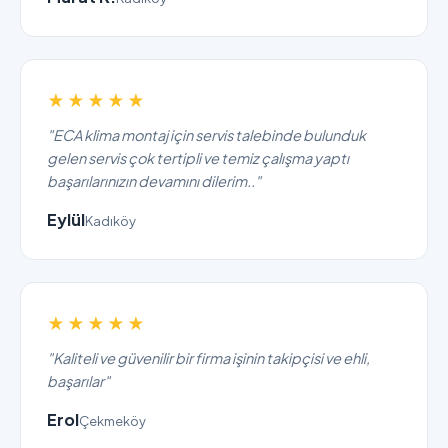
★★★★★
"ECA klima montaj için servis talebinde bulunduk
gelen servis çok tertipli ve temiz çalışma yaptı
başarılarınızın devamını dilerim.."
Eylül
Kadıköy
★★★★★
"Kaliteli ve güvenilir bir firma işinin takipçisi ve ehli,
başarılar"
Erol
Çekmeköy