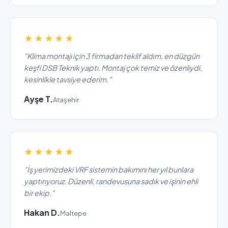
★★★★★
"Klima montajı için 3 firmadan teklif aldım, en düzgün
keşfi DSB Teknik yaptı. Montaj çok temiz ve özenliydi,
kesinlikle tavsiye ederim."
Ayşe T.
Ataşehir
★★★★★
"İş yerimizdeki VRF sistemin bakımını her yıl bunlara
yaptırıyoruz. Düzenli, randevusuna sadık ve işinin ehli
bir ekip."
Hakan D.
Maltepe